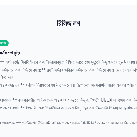
রিলিজ লগ
র্বশেষ
্মক্ষমতা বৃদ্ধি
্স:** প্ল্যাটফর্মের স্থিতিশীলতা এবং নির্ভরযোগ্যতা নিশ্চিত করতে শেষ মুহূর্তের কিছু গুরুতর ত্রুটি সমাধ
িক কর্মক্ষমতা এবং নির্ভরযোগ্যতা:** প্ল্যাটফর্মের সামগ্রিক কর্মক্ষমতা এবং নির্ভরযোগ্যতা চূড়ান্তভাবে 
নিশ্চিত করে।
 আরও জোরদার:** সর্বশেষ নিরাপত্তা হুমকি মোকাবেলায় নিরাপত্তা ব্যবস্থাগুলি আরও একবার পর্যাল
ঞ্জস্য:** ব্যবহারকারীর অভিজ্ঞতাকে আরও মসৃণ করতে কিছু ছোটখাটো UI/UX সামঞ্জস্য এবং ভিজ্য
াপ এবং সরঞ্জাম:** শিক্ষাবিদ এবং শিক্ষার্থীদের জন্য বেশ কিছু নতুন এবং উদ্ভাবনী শিক্ষামূলক অ্যাপ্ল
 ও আপগ্রেড:** প্ল্যাটফর্মের দীর্ঘমেয়াদী কর্মক্ষমতা এবং স্কেলেবিলিটি নিশ্চিত করতে ব্যাপক সার্ভার রক