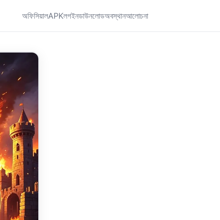
অফিসিয়াল
APK
লগইন
ডাউনলোড
অবস্থান
আলোচনা