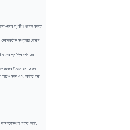
সফটওয়্যার সুপারিশ প্রদান করতে
ি ডেডিকেটেড সম্প্রদায় ফোরাম
া তাদের অ্যাপ্লিকেশন জমা
া ব্যাপকভাবে উন্নত করা হয়েছে।
রিয়া আরও সহজ এবং কার্যকর করা
দের ডাউনলোডগুলি বিরতি দিতে,