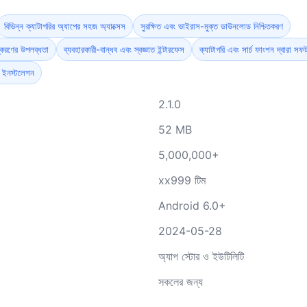
বিভিন্ন ক্যাটাগরির অ্যাপের সহজ অ্যাক্সেস
সুরক্ষিত এবং ভাইরাস-মুক্ত ডাউনলোড নিশ্চিতকরণ
্করণের উপলব্ধতা
ব্যবহারকারী-বান্ধব এবং স্বজ্ঞাত ইন্টারফেস
ক্যাটাগরি এবং সার্চ ফাংশন দ্বারা সফট
 ইনস্টলেশন
2.1.0
52 MB
5,000,000+
xx999 টিম
Android 6.0+
2024-05-28
অ্যাপ স্টোর ও ইউটিলিটি
সকলের জন্য