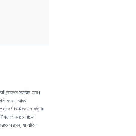
অ্যাপ্লিকেশন সরবরাহ করে।
হোস্ট করে। আমরা
যাটফর্ম নিয়মিতভাবে সর্বশেষ
ুলি উপভোগ করতে পারেন।
রতে পারবেন, যা এটিকে