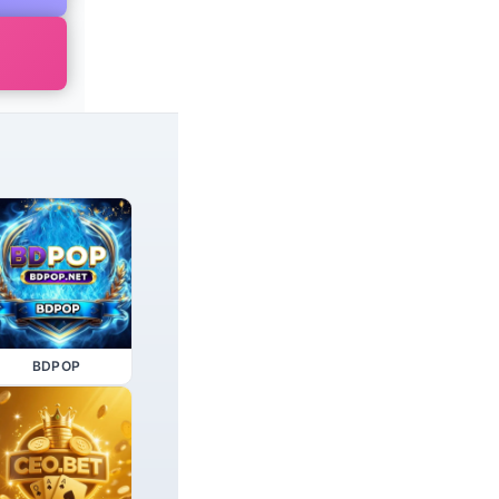
BDPOP