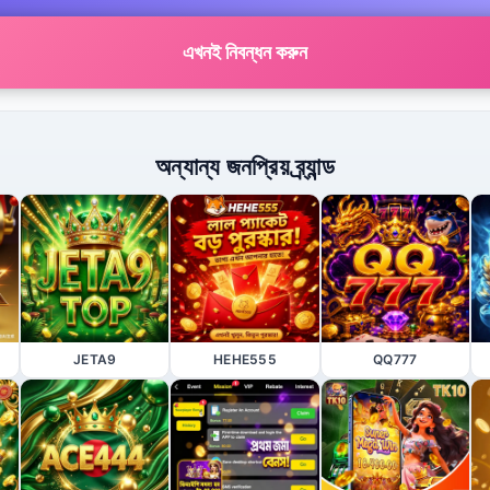
এখনই নিবন্ধন করুন
অন্যান্য জনপ্রিয় ব্র্যান্ড
JETA9
HEHE555
QQ777