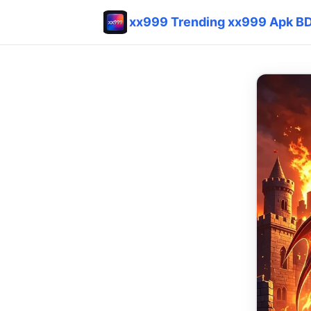
xx999 Trending xx999 Apk BD 