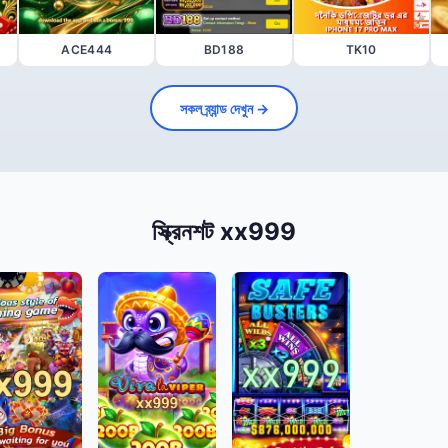
ACE444
BD188
TK10
সকল ব্র্যান্ড দেখুন →
স্ক্রিনশট xx999